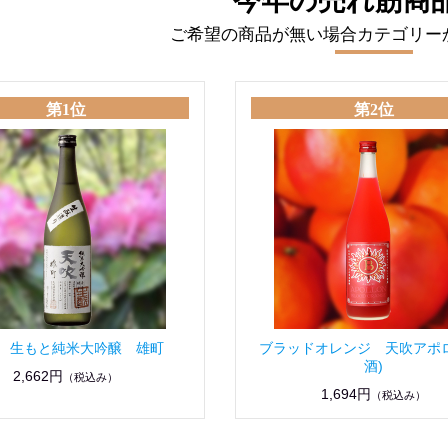
今年の売れ筋商
ご希望の商品が無い場合カテゴリー
第1位
第2位
 生もと純米大吟醸 雄町
ブラッドオレンジ 天吹アポ
酒)
2,662円
（税込み）
1,694円
（税込み）