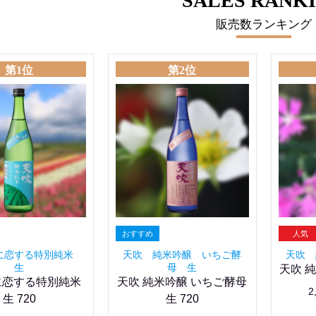
SALES RANK
販売数ランキング
第1位
第2位
に恋する特別純米
天吹 純米吟醸 いちご酵
天吹 
生
母 生
天吹 純
に恋する特別純米
天吹 純米吟醸 いちご酵母
2
生 720
生 720