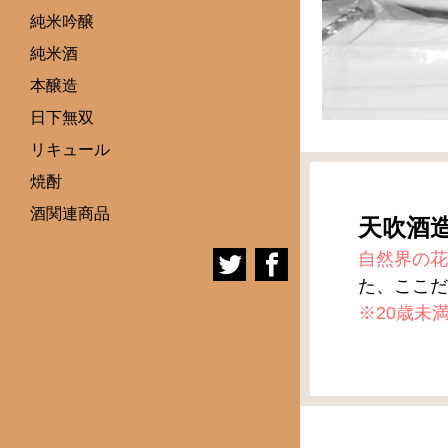
純米吟醸
純米酒
本醸造
日下無双
リキュール
焼酎
酒関連商品
天吹酒
自然界の花
た、ここだ
※20歳未