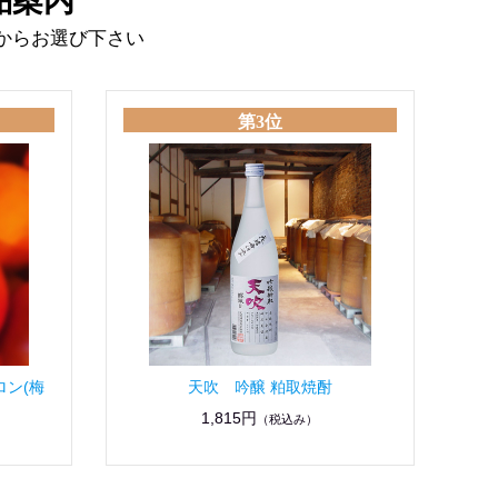
品案内
からお選び下さい
第3位
ロン(梅
天吹 吟醸 粕取焼酎
1,815円
（税込み）