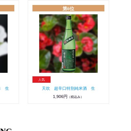
第6位
母 生
天吹 超辛口特別純米酒 生
1,906円
（税込み）