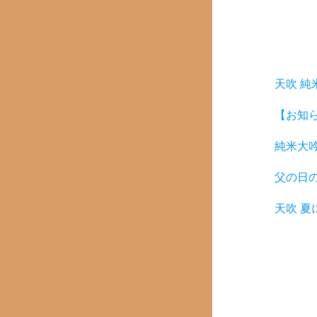
天吹 純
【お知
純米大
父の日
天吹 夏