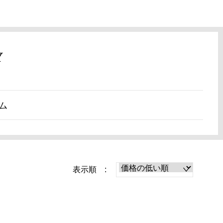
Y
ム
表示順 :