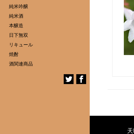
純米吟醸
純米酒
本醸造
日下無双
リキュール
焼酎
酒関連商品
天