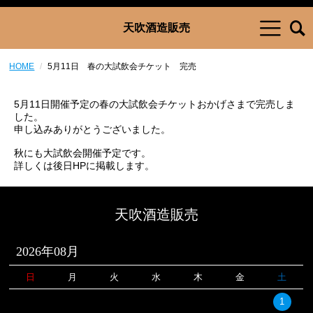
天吹酒造販売
HOME
5月11日 春の大試飲会チケット 完売
5月11日開催予定の春の大試飲会チケットおかげさまで完売しま
した。
申し込みありがとうございました。
秋にも大試飲会開催予定です。
詳しくは後日HPに掲載します。
天吹酒造販売
2026年08月
日
月
火
水
木
金
土
1